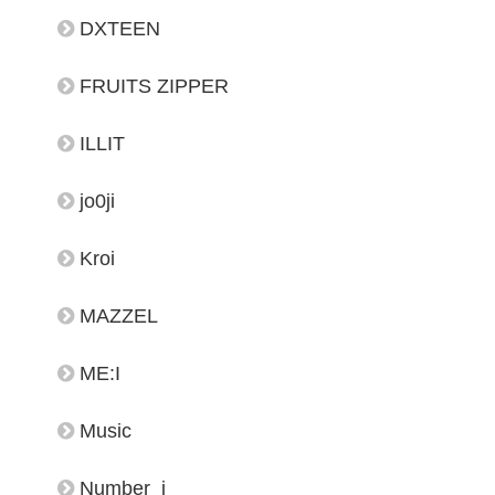
DXTEEN
FRUITS ZIPPER
ILLIT
jo0ji
Kroi
MAZZEL
ME:I
Music
Number_i