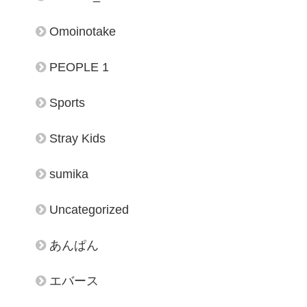
Omoinotake
PEOPLE 1
Sports
Stray Kids
sumika
Uncategorized
あんぱん
エバース