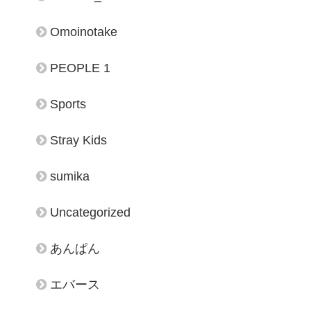
Omoinotake
PEOPLE 1
Sports
Stray Kids
sumika
Uncategorized
あんぱん
エバース