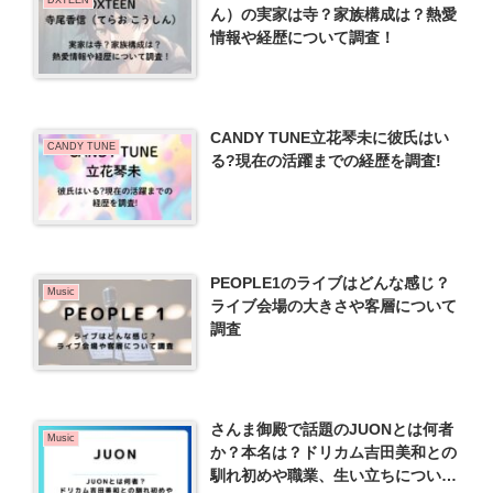
ん）の実家は寺？家族構成は？熱愛
情報や経歴について調査！
CANDY TUNE立花琴未に彼氏はい
CANDY TUNE
る?現在の活躍までの経歴を調査!
PEOPLE1のライブはどんな感じ？
Music
ライブ会場の大きさや客層について
調査
さんま御殿で話題のJUONとは何者
Music
か？本名は？ドリカム吉田美和との
馴れ初めや職業、生い立ちについて