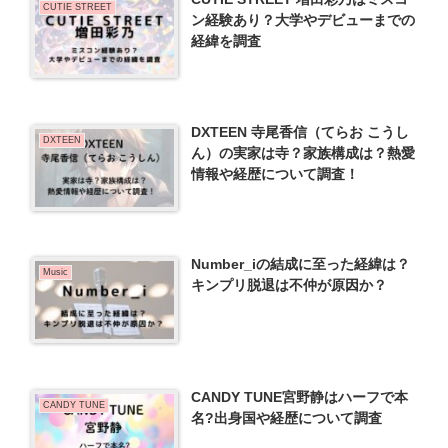
CUTIE STREET
ン経験あり？大学やデビューまでの
経緯を調査
DXTEEN 寺尾香信（てらお こうし
DXTEEN
ん）の実家は寺？家族構成は？熱愛
情報や経歴について調査！
Number_iの結成に至った経緯は？
Music
キンプリ脱退は不仲が原因か？
CANDY TUNE宮野静はハーフで本
CANDY TUNE
名?出身国や経歴について調査