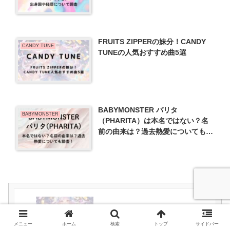
FRUITS ZIPPERの妹分！CANDY
CANDY TUNE
TUNEの人気おすすめ曲5選
BABYMONSTER パリタ
BABYMONSTER
（PHARITA）は本名ではない？名
前の由来は？過去熱愛についても調
査！
CANDY TUNE立花琴未の本名は？過
去のアイドル歴や人気の秘密を調査
メニュー
ホーム
検索
トップ
サイドバー