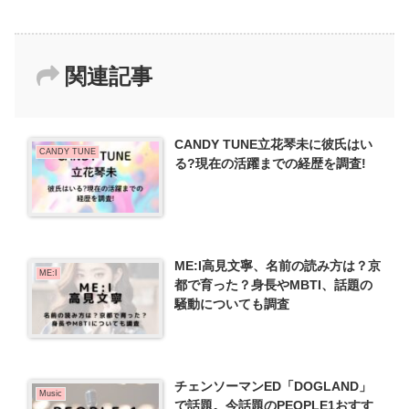
関連記事
CANDY TUNE立花琴未に彼氏はい
CANDY TUNE
る?現在の活躍までの経歴を調査!
ME:I高見文寧、名前の読み方は？京
ME:I
都で育った？身長やMBTI、話題の
騒動についても調査
チェンソーマンED「DOGLAND」
Music
で話題。今話題のPEOPLE1おすす