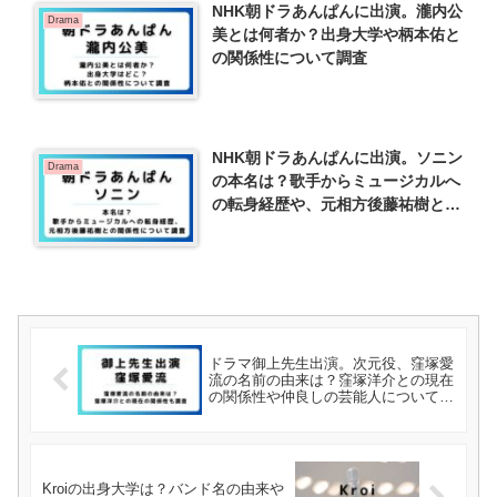
NHK朝ドラあんぱんに出演。瀧内公
Drama
美とは何者か？出身大学や柄本佑と
の関係性について調査
NHK朝ドラあんぱんに出演。ソニン
Drama
の本名は？歌手からミュージカルへ
の転身経歴や、元相方後藤祐樹との
関係性について調査
ドラマ御上先生出演。次元役、窪塚愛
流の名前の由来は？窪塚洋介との現在
の関係性や仲良しの芸能人について調
査
Kroiの出身大学は？バンド名の由来や