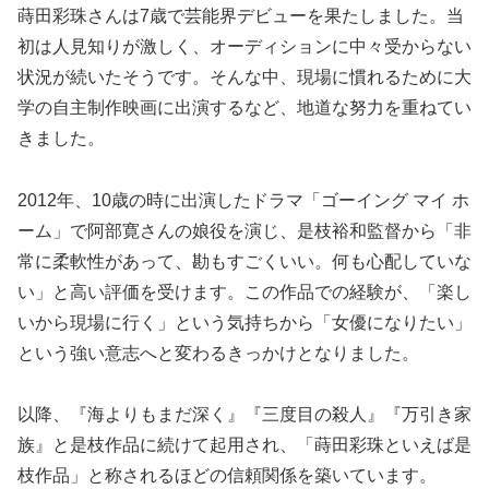
蒔田彩珠さんは7歳で芸能界デビューを果たしました。当
初は人見知りが激しく、オーディションに中々受からない
状況が続いたそうです。そんな中、現場に慣れるために大
学の自主制作映画に出演するなど、地道な努力を重ねてい
きました。
2012年、10歳の時に出演したドラマ「ゴーイング マイ ホ
ーム」で阿部寛さんの娘役を演じ、是枝裕和監督から「非
常に柔軟性があって、勘もすごくいい。何も心配していな
い」と高い評価を受けます。この作品での経験が、「楽し
いから現場に行く」という気持ちから「女優になりたい」
という強い意志へと変わるきっかけとなりました。
以降、『海よりもまだ深く』『三度目の殺人』『万引き家
族』と是枝作品に続けて起用され、「蒔田彩珠といえば是
枝作品」と称されるほどの信頼関係を築いています。