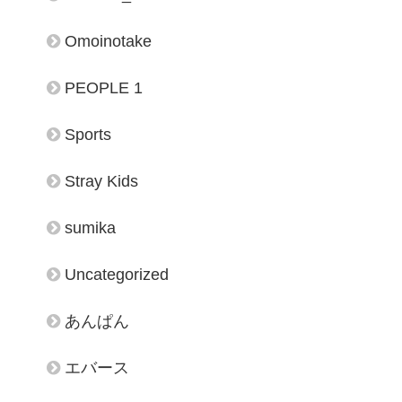
Omoinotake
PEOPLE 1
Sports
Stray Kids
sumika
Uncategorized
あんぱん
エバース