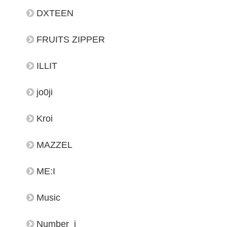
DXTEEN
FRUITS ZIPPER
ILLIT
jo0ji
Kroi
MAZZEL
ME:I
Music
Number_i