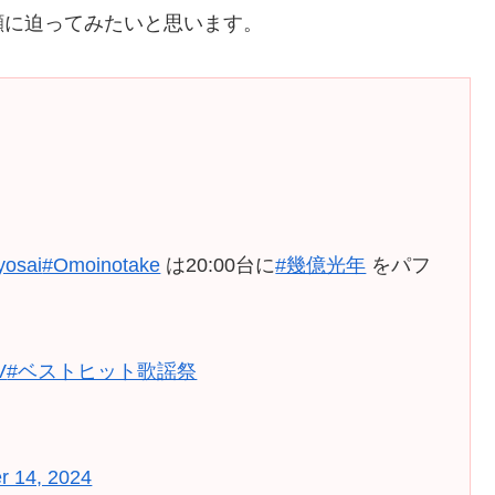
顔に迫ってみたいと思います。
yosai
#Omoinotake
は20:00台に
#幾億光年
をパフ
V
#ベストヒット歌謡祭
 14, 2024