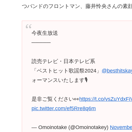
つバンドのフロントマン、藤井怜央さんの素
今夜生放送
─────
読売テレビ・日本テレビ系
「ベストヒット歌謡祭2024」
@besthitska
ォーマンスいたします🎙️
是非ご覧ください👀
https://t.co/vsZuYdxFi
pic.twitter.com/ef5Rre8q6m
— Omoinotake (@Omoinotakey)
November