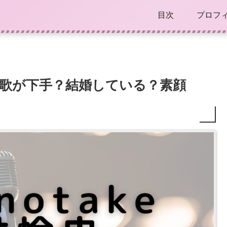
目次
プロフ
央は生歌が下手？結婚している？素顔